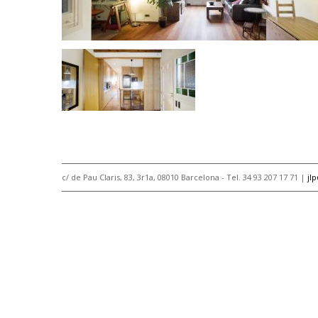
c/ de Pau Claris, 83, 3r1a, 08010 Barcelona - Tel. 34 93 207 17 71 |
jl