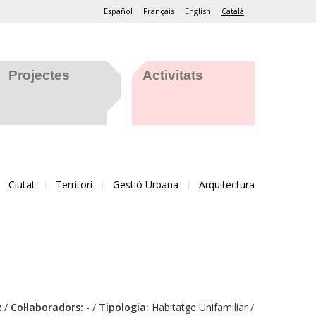
Español
Français
English
Català
Projectes
Activitats
Ciutat
Territori
Gestió Urbana
Arquitectura
 /
Col·laboradors:
- /
Tipologia:
Habitatge Unifamiliar /