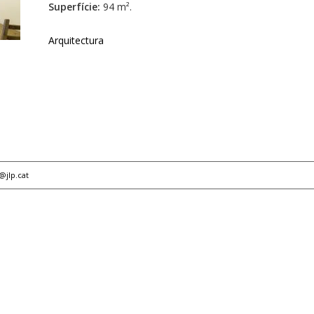
Superfície:
94 m².
Arquitectura
p@jlp.cat