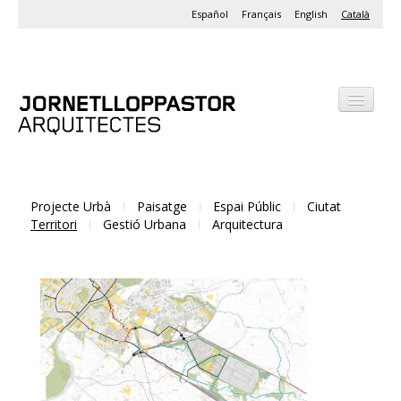
Español
Français
English
Català
Despatx
Projectes
Activitats
Projecte Urbà
Paisatge
Espai Públic
Ciutat
Territori
Gestió Urbana
Arquitectura