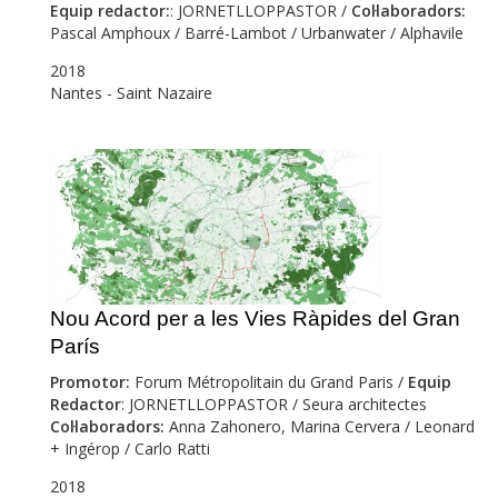
Equip redactor:
: JORNETLLOPPASTOR /
Col·laboradors:
Pascal Amphoux / Barré-Lambot / Urbanwater / Alphavile
2018
Nantes - Saint Nazaire
Nou Acord per a les Vies Ràpides del Gran
París
Promotor
:
Forum Métropolitain du Grand Paris /
Equip
Redactor
: JORNETLLOPPASTOR / Seura architectes
Col·laboradors:
Anna Zahonero, Marina Cervera / Leonard
+ Ingérop / Carlo Ratti
2018