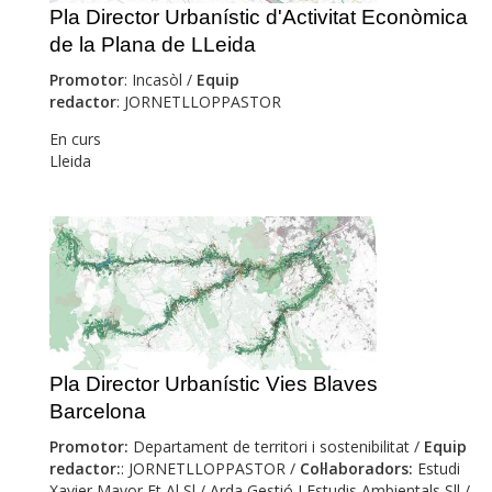
Pla Director Urbanístic d'Activitat Econòmica
de la Plana de LLeida
Promotor
: Incasòl /
Equip
redactor
: JORNETLLOPPASTOR
En curs
Lleida
Pla Director Urbanístic Vies Blaves
Barcelona
Promotor:
Departament de territori i sostenibilitat /
Equip
redactor:
: JORNETLLOPPASTOR /
Col·laboradors:
Estudi
Xavier Mayor Et Al Sl / Arda Gestió I Estudis Ambientals Sll /