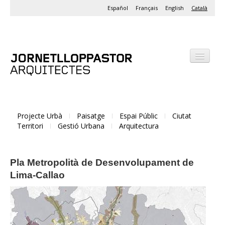
Español
Français
English
Català
Despatx
Projectes
Projecte Urbà
Paisatge
Espai Públic
Ciutat
Activitats
Territori
Gestió Urbana
Arquitectura
Pla Metropolità de Desenvolupament de
Lima-Callao