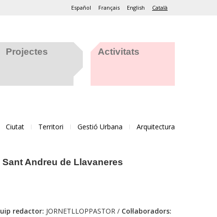
Español
Français
English
Català
Projectes
Activitats
Ciutat
Territori
Gestió Urbana
Arquitectura
e Sant Andreu de Llavaneres
uip redactor:
JORNETLLOPPASTOR /
Col·laboradors: