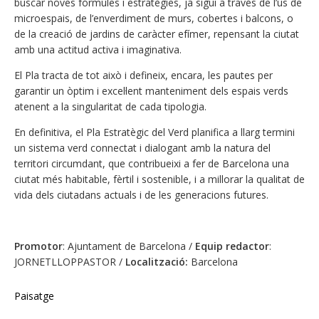
buscar noves fórmules i estratègies, ja sigui a través de l’ús de
microespais, de l’enverdiment de murs, cobertes i balcons, o
de la creació de jardins de caràcter efímer, repensant la ciutat
amb una actitud activa i imaginativa.
El Pla tracta de tot això i defineix, encara, les pautes per
garantir un òptim i excel·lent manteniment dels espais verds
atenent a la singularitat de cada tipologia.
En definitiva, el Pla Estratègic del Verd planifica a llarg termini
un sistema verd connectat i dialogant amb la natura del
territori circumdant, que contribueixi a fer de Barcelona una
ciutat més habitable, fèrtil i sostenible, i a millorar la qualitat de
vida dels ciutadans actuals i de les generacions futures.
Promotor
: Ajuntament de Barcelona /
Equip redactor
:
JORNETLLOPPASTOR /
Localització:
Barcelona
Paisatge