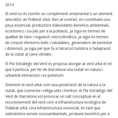
2014
El verd no és només un complement ornamental o un element
anecdòtic de l’hàbitat urbà. Ben al contrari, en constitueix una
peça essencial, productora d’abundants beneficis ambientals,
econòmics i socials per a la població, ja sigui en termes de
qualitat de l’aire i regulació microclimàtica, ja sigui en termes
de creació d’entorns bells i saludables, generadors de benestar
i distensió, ja sigui pel que fa a l’atracció turística o l’adaptació
de la ciutat al canvi climàtic.
El Pla Estratègic del Verd es proposa atorgar al verd urbà el rol
que li pertoca, per fer de Barcelona una ciutat on natura i
urbanitat interactuïn i es potenciïn.
Entenent el verd urbà com una penetració de la natura a la
ciutat, que connecta i relliga urbs i territori, el Pla Estratègic del
Verd de Barcelona vol provocar un salt conceptual en el
reconeixement del verd com a infraestructura ecològica de
l'hàbitat urbà. Una infraestructura essencial, en tant que
subministra serveis socioambientals, produeix beneficis per a