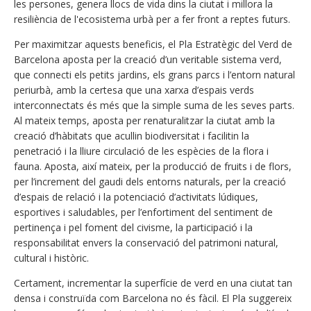
les persones, genera llocs de vida dins la ciutat i millora la
resiliència de l'ecosistema urbà per a fer front a reptes futurs.
Per maximitzar aquests beneficis, el Pla Estratègic del Verd de
Barcelona aposta per la creació d’un veritable sistema verd,
que connecti els petits jardins, els grans parcs i l’entorn natural
periurbà, amb la certesa que una xarxa d’espais verds
interconnectats és més que la simple suma de les seves parts.
Al mateix temps, aposta per renaturalitzar la ciutat amb la
creació d’hàbitats que acullin biodiversitat i facilitin la
penetració i la lliure circulació de les espècies de la flora i
fauna. Aposta, així mateix, per la producció de fruits i de flors,
per l’increment del gaudi dels entorns naturals, per la creació
d’espais de relació i la potenciació d’activitats lúdiques,
esportives i saludables, per l’enfortiment del sentiment de
pertinença i pel foment del civisme, la participació i la
responsabilitat envers la conservació del patrimoni natural,
cultural i històric.
Certament, incrementar la superfície de verd en una ciutat tan
densa i construïda com Barcelona no és fàcil. El Pla suggereix