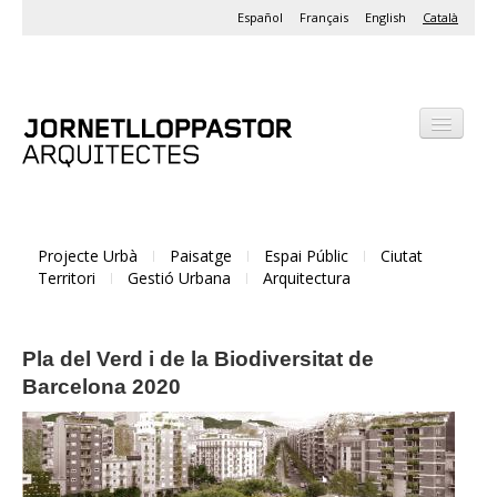
Español
Français
English
Català
Despatx
Projectes
Projecte Urbà
Paisatge
Espai Públic
Ciutat
Activitats
Territori
Gestió Urbana
Arquitectura
Pla del Verd i de la Biodiversitat de
Barcelona 2020