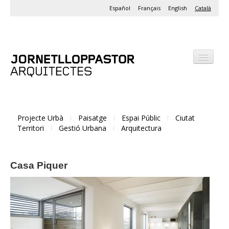
Español
Français
English
Català
Despatx
Projectes
Projecte Urbà
Paisatge
Espai Públic
Ciutat
Activitats
Territori
Gestió Urbana
Arquitectura
Casa Piquer