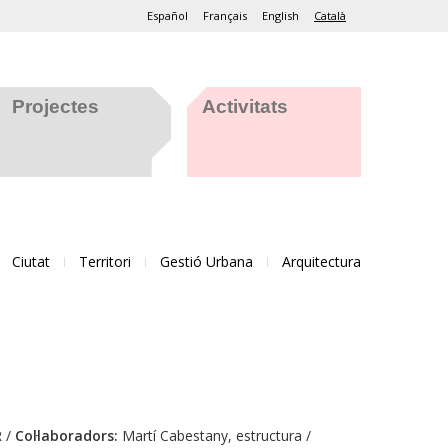
Español
Français
English
Català
Projectes
Activitats
Ciutat
Territori
Gestió Urbana
Arquitectura
 /
Col·laboradors:
Martí Cabestany, estructura /