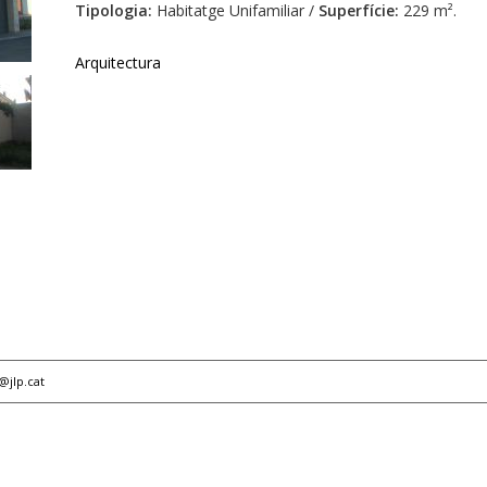
Tipologia:
Habitatge Unifamiliar /
Superfície:
229 m².
Arquitectura
p@jlp.cat