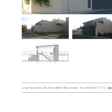
c/ de Pau Claris, 83, 3r1a, 08010 Barcelona - Tel. 34 93 207 17 71 |
jl