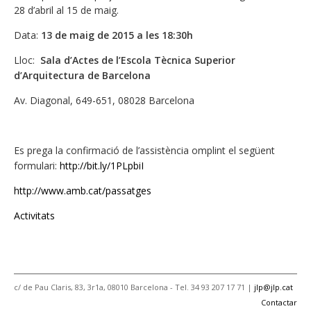
28 d’abril al 15 de maig.
Data:
13 de maig de 2015 a les 18:30h
Lloc:
Sala d’Actes de l’Escola Tècnica Superior
d’Arquitectura de Barcelona
Av. Diagonal, 649-651, 08028 Barcelona
Es prega la confirmació de l’assistència omplint el següent
formulari:
http://bit.ly/1PLpbiI
http://www.amb.cat/passatges
Activitats
c/ de Pau Claris, 83, 3r1a, 08010 Barcelona - Tel. 34 93 207 17 71 |
jlp@jlp.cat
Contactar