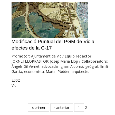
Modificació Puntual del PGM de Vic a
efectes de la C-17
Promotor:
Ajuntament de Vic /
Equip redactor:
JORNETLLOPPASTOR; Josep Maria Llop /
Col·laboradors:
Àngels Gil Vernet, advocada; Ignasi Aldomà, geògraf; Emili
García, economista; Martin Pödder, arquitecte.
2002
Vic
Pàgines
« primer
‹ anterior
1
2