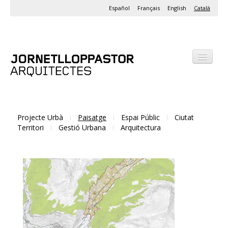
Español
Français
English
Català
Despatx
Projectes
Activitats
Projecte Urbà
Paisatge
Espai Públic
Ciutat
Territori
Gestió Urbana
Arquitectura