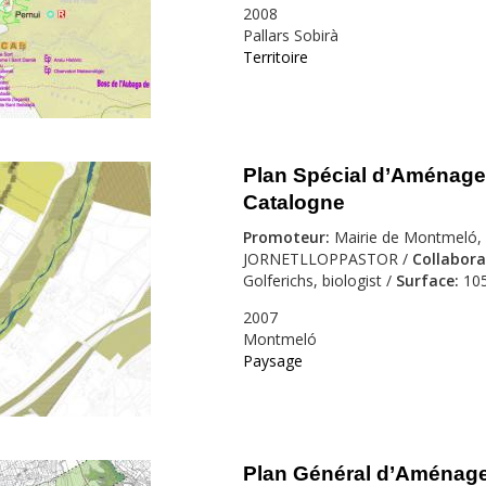
2008
Pallars Sobirà
Territoire
Plan Spécial d’Aménagem
Catalogne
Promoteur:
Mairie de Montmeló, G
JORNETLLOPPASTOR /
Collabora
Golferichs, biologist /
Surface:
105
2007
Montmeló
Paysage
Plan Général d’Aménage