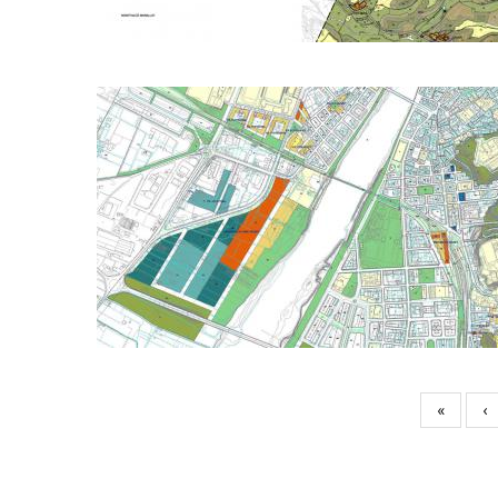
«
‹
Pages