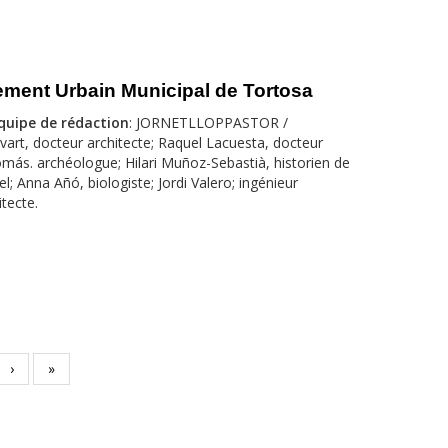
ment Urbain Municipal de Tortosa
quipe de rédaction
: JORNETLLOPPASTOR /
vart, docteur architecte; Raquel Lacuesta, docteur
Tomás. archéologue; Hilari Muñoz-Sebastià, historien de
riel; Anna Añó, biologiste; Jordi Valero; ingénieur
itecte.
›
»