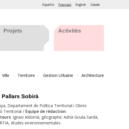
Español
Français
English
Català
Projets
Activités
Ville
Territoire
Gestion Urbaine
Architecture
 Pallars Sobirà
nya, Departament de Política Territorial i Obres
 Territorial /
Èquipe de rédaction
:
teurs
: Ignasi Aldomà, géographe; Adrià Goula-Sardà,
RTIA, études environnementales.