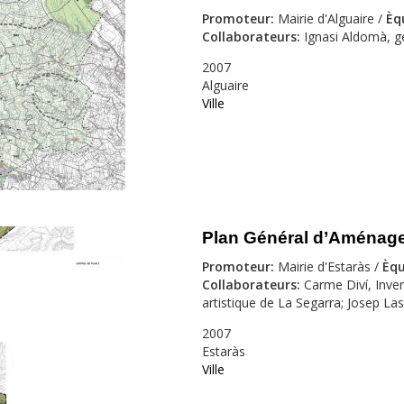
Promoteur
:
Mairie d'Alguaire /
Èq
Collaborateurs
:
Ignasi Aldomà, g
2007
Alguaire
Ville
Plan Général d’Aménage
Promoteur
:
Mairie d'Estaràs /
Èqu
Collaborateurs
:
Carme Diví, Inven
artistique de La Segarra; Josep Las
2007
Estaràs
Ville