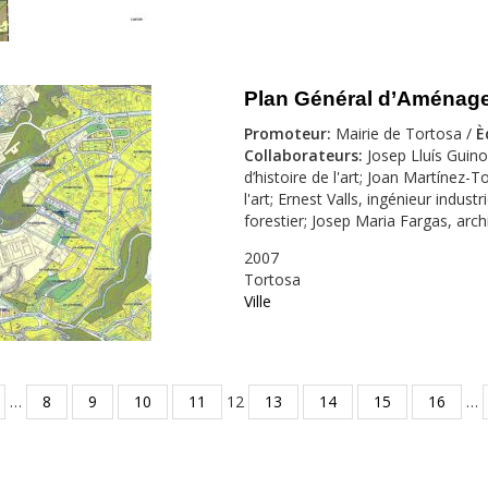
Plan Général d’Aménage
Promoteur
:
Mairie de Tortosa /
È
Collaborateurs
:
Josep Lluís Guino
d’histoire de l'art; Joan Martínez-
l'art; Ernest Valls, ingénieur indust
forestier; Josep Maria Fargas, arch
2007
Tortosa
Ville
…
8
9
10
11
12
13
14
15
16
…